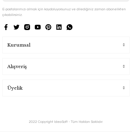
E-postalarımızı almak için kaydoluyorsunuz ve dilediğiniz zaman abonelikten
çıkabilirsiniz.
Kurumsal
Alışveriş
Üyelik
2022 Copyright IdeaSoft - Tüm Hakları Saklıdır.