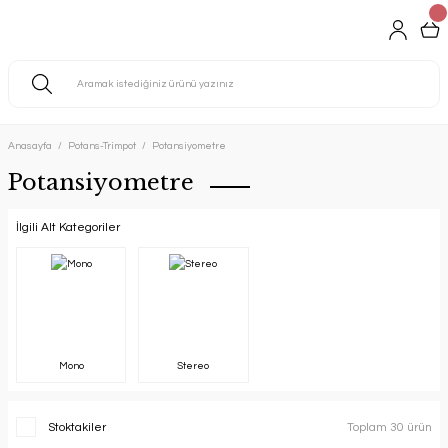
Anasayfa
Potans-Trimpot
Potansiyometre
Potansiyometre
İlgili Alt Kategoriler
Mono
Stereo
Stoktakiler
Toplam 30 ürün