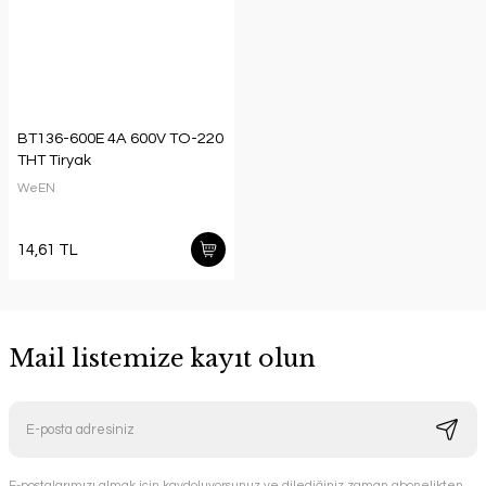
BT136-600E 4A 600V TO-220
THT Tiryak
WeEN
14,61 TL
Mail listemize kayıt olun
E-postalarımızı almak için kaydoluyorsunuz ve dilediğiniz zaman abonelikten