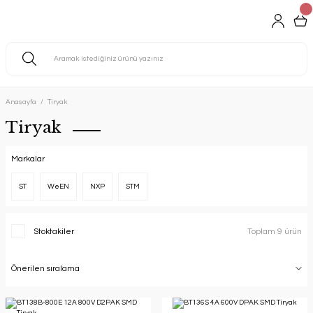
Anasayfa
Tiryak
Tiryak
Markalar
ST
WeEN
NXP
STM
Stoktakiler
Toplam 9 ürün