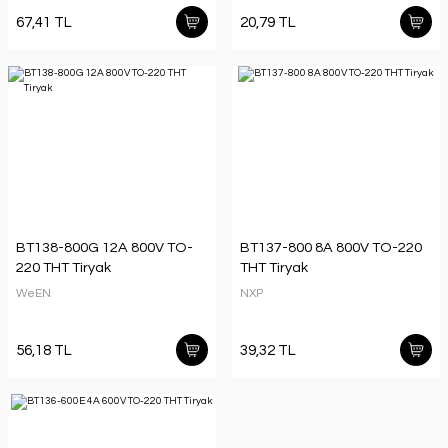
67,41 TL
20,79 TL
BT138-800G 12A 800V TO-
BT137-800 8A 800V TO-220
220 THT Tiryak
THT Tiryak
WeEN
NXP
56,18 TL
39,32 TL