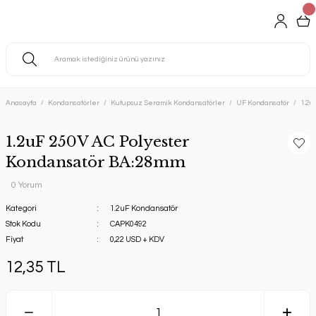
Anasayfa
Kondansatörler
Kutupsuz Seramik Kondansatörler
UF Kondansatör
1.2u
1.2uF 250V AC Polyester
Kondansatör BA:28mm
0 Yorum
Kategori
1.2uF Kondansatör
Stok Kodu
CAPK0492
Fiyat
0,22 USD + KDV
12,35 TL