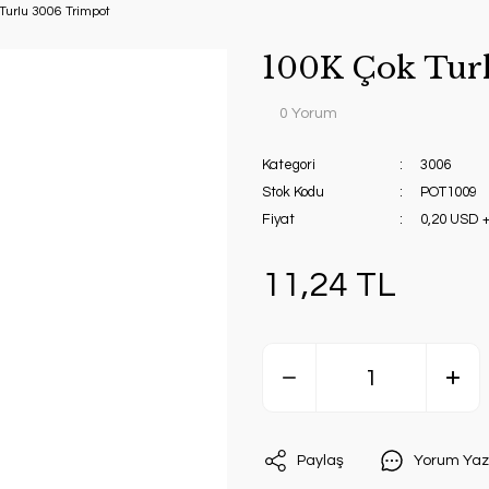
Turlu 3006 Trimpot
100K Çok Tur
0 Yorum
Kategori
3006
Stok Kodu
POT1009
Fiyat
0,20 USD 
11,24 TL
Paylaş
Yorum Yaz