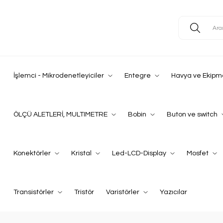
İşlemci - Mikrodenetleyiciler
Entegre
Havya ve Ekipm
ÖLÇÜ ALETLERİ, MULTIMETRE
Bobin
Buton ve switch
Konektörler
Kristal
Led-LCD-Display
Mosfet
Transistörler
Tristör
Varistörler
Yazıcılar