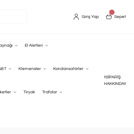
Giriş Yap
Sepet
Kaynağı
El Aletleri
GBT
Klemensler
Kondansatörler
!!SİPARİŞ
HAKKINDA!!
ketler
Tiryak
Trafolar