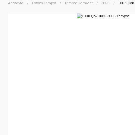
Anasayfa
Potans-Trimpot
Trimpot Cerment
3006
100K Çok 