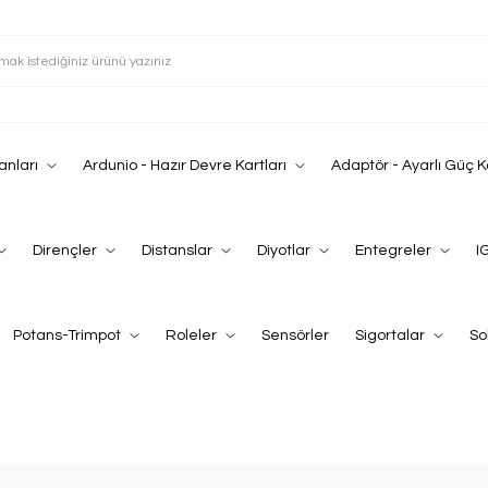
anları
Ardunio - Hazır Devre Kartları
Adaptör - Ayarlı Güç 
Dirençler
Distanslar
Diyotlar
Entegreler
I
Potans-Trimpot
Roleler
Sensörler
Sigortalar
So