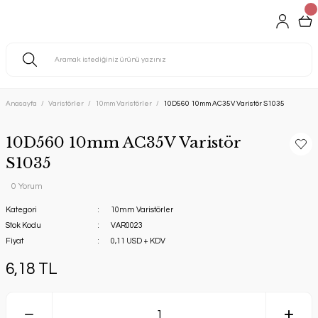
Anasayfa
Varistörler
10mm Varistörler
10D560 10mm AC35V Varistör S1035
10D560 10mm AC35V Varistör
S1035
0 Yorum
Kategori
10mm Varistörler
Stok Kodu
VAR0023
Fiyat
0,11 USD + KDV
6,18 TL