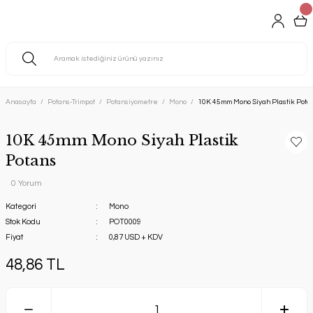
Anasayfa
Potans-Trimpot
Potansiyometre
Mono
10K 45mm Mono Siyah Plastik Pota
10K 45mm Mono Siyah Plastik
Potans
0 Yorum
Kategori
Mono
Stok Kodu
POT0009
Fiyat
0,87 USD + KDV
48,86 TL