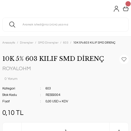
Anasayfa
Dirençler
SMD Dirençler
603
10K 5% 603 KILIF SMD DİRENÇ
10K 5% 603 KILIF SMD DİRENÇ
ROYALOHM
0 Yorum
Kategori
603
Stok Kodu
RESS0004
Fiyat
0,00 USD + KDV
0,10 TL