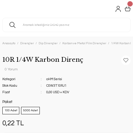
Anasayfa
Dirençler
Dip Dirençler
Karbon ve Metal Film Dirençler
1/4W Karbon Di
10R 1/4W Karbon Direnç
0 Yorum
Kategori
oHM Serisi
Stok Kodu
C0W3T10RJ1
Fiyat
0,00 USD + KDV
Paket
100 Adet
5000 Adet
0,22 TL