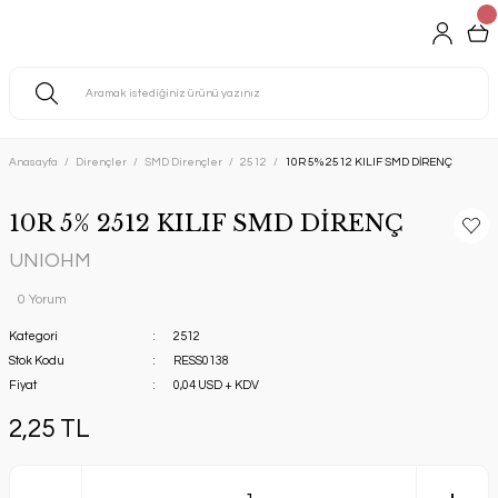
Anasayfa
Dirençler
SMD Dirençler
2512
10R 5% 2512 KILIF SMD DİRENÇ
10R 5% 2512 KILIF SMD DİRENÇ
UNIOHM
0 Yorum
Kategori
2512
Stok Kodu
RESS0138
Fiyat
0,04 USD + KDV
2,25 TL