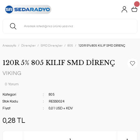
Anasayfa
Dirençler
SMD Dirençler
805
120R 5% 805 KILIF SMD DİRENÇ
120R 5% 805 KILIF SMD DİRENÇ
VIKING
0 Yorum
Kategori
805
Stok Kodu
RESS0024
Fiyat
0,01 USD + KDV
0,28 TL