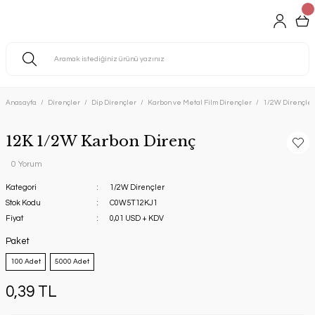
Anasayfa
Dirençler
Dip Dirençler
Karbon ve Metal Film Dirençler
1/2W Dirençler
12K 1/2W Karbon Direnç
0 Yorum
Kategori
1/2W Dirençler
Stok Kodu
C0W5T12KJ1
Fiyat
0,01 USD + KDV
Paket
100 Adet
5000 Adet
0,39 TL