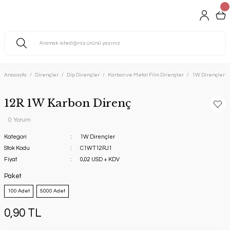
Anasayfa
Dirençler
Dip Dirençler
Karbon ve Metal Film Dirençler
1W Dirençler
12R 1W Karbon Direnç
0 Yorum
Kategori
1W Dirençler
Stok Kodu
C1WT12RJ1
Fiyat
0,02 USD + KDV
Paket
100 Adet
5000 Adet
0,90 TL