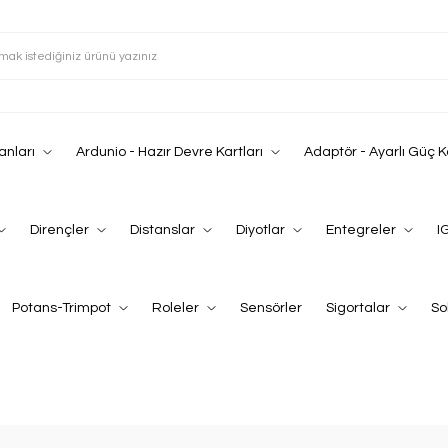
anları
Ardunio - Hazır Devre Kartları
Adaptör - Ayarlı Güç 
Dirençler
Distanslar
Diyotlar
Entegreler
I
Potans-Trimpot
Roleler
Sensörler
Sigortalar
So