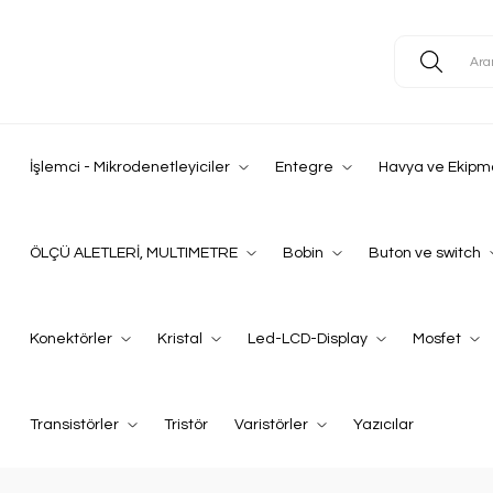
İşlemci - Mikrodenetleyiciler
Entegre
Havya ve Ekipm
ÖLÇÜ ALETLERİ, MULTIMETRE
Bobin
Buton ve switch
Konektörler
Kristal
Led-LCD-Display
Mosfet
Transistörler
Tristör
Varistörler
Yazıcılar