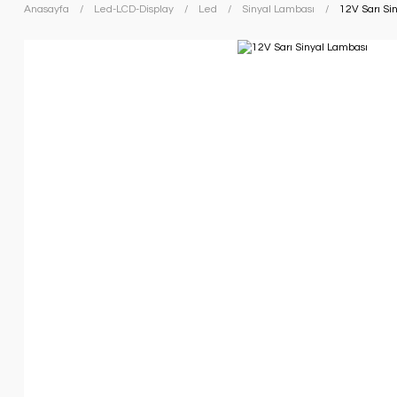
Anasayfa
Led-LCD-Display
Led
Sinyal Lambası
12V Sarı Si