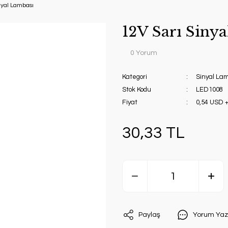
nyal Lambası
12V Sarı Siny
0 Yorum
Kategori
Sinyal La
Stok Kodu
LED1008
Fiyat
0,54 USD 
30,33 TL
Paylaş
Yorum Yaz