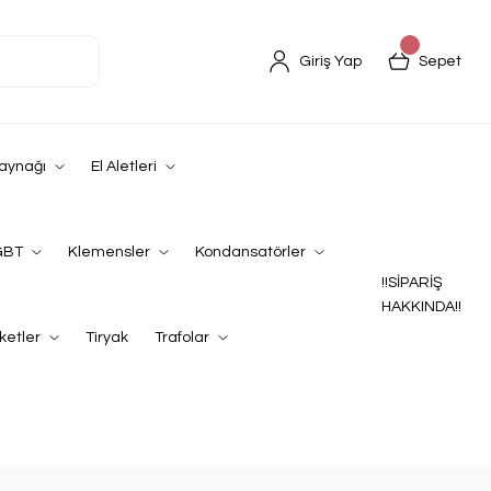
Giriş Yap
Sepet
Kaynağı
El Aletleri
GBT
Klemensler
Kondansatörler
!!SİPARİŞ
HAKKINDA!!
ketler
Tiryak
Trafolar