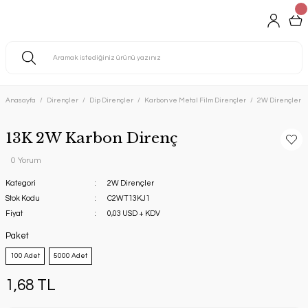
Anasayfa
Dirençler
Dip Dirençler
Karbon ve Metal Film Dirençler
2W Dirençler
13K 2W Karbon Direnç
0 Yorum
Kategori
2W Dirençler
Stok Kodu
C2WT13KJ1
Fiyat
0,03 USD + KDV
Paket
100 Adet
5000 Adet
1,68 TL