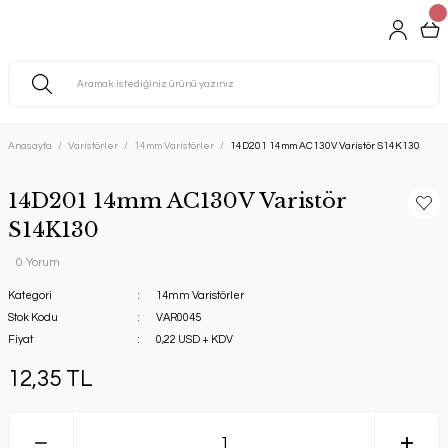
Anasayfa
Varistörler
14mm Varistörler
14D201 14mm AC130V Varistör S14K130
14D201 14mm AC130V Varistör
S14K130
0 Yorum
Kategori
14mm Varistörler
Stok Kodu
VAR0045
Fiyat
0,22 USD + KDV
12,35 TL