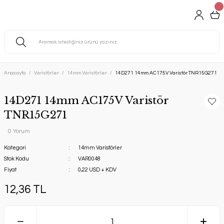
Anasayfa
Varistörler
14mm Varistörler
14D271 14mm AC175V Varistör TNR15G271
14D271 14mm AC175V Varistör
TNR15G271
0 Yorum
Kategori
14mm Varistörler
Stok Kodu
VAR0048
Fiyat
0,22 USD + KDV
12,36 TL