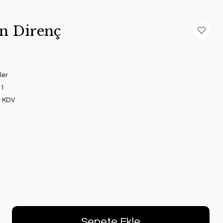
n Direnç
ler
1
+ KDV
Sepete Ekle