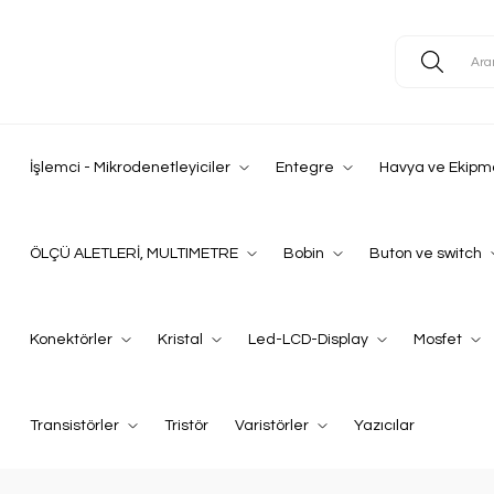
İşlemci - Mikrodenetleyiciler
Entegre
Havya ve Ekipm
ÖLÇÜ ALETLERİ, MULTIMETRE
Bobin
Buton ve switch
Konektörler
Kristal
Led-LCD-Display
Mosfet
Transistörler
Tristör
Varistörler
Yazıcılar