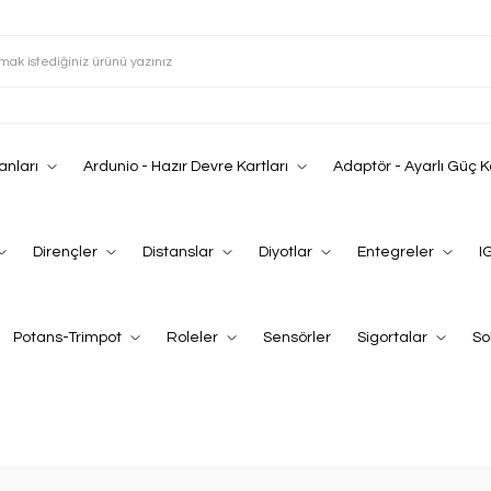
anları
Ardunio - Hazır Devre Kartları
Adaptör - Ayarlı Güç 
Dirençler
Distanslar
Diyotlar
Entegreler
I
Potans-Trimpot
Roleler
Sensörler
Sigortalar
So