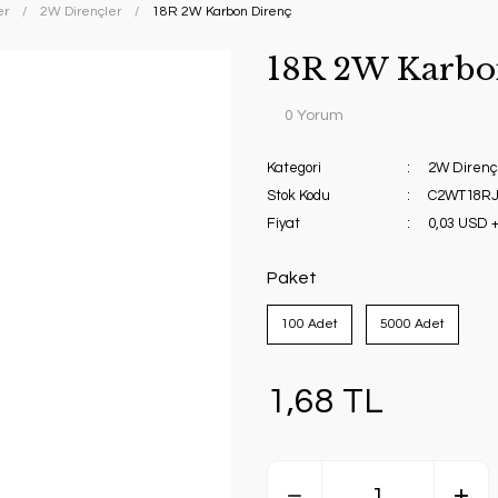
er
2W Dirençler
18R 2W Karbon Direnç
18R 2W Karbo
0 Yorum
Kategori
2W Direnç
Stok Kodu
C2WT18RJ
Fiyat
0,03 USD 
Paket
100 Adet
5000 Adet
1,68 TL