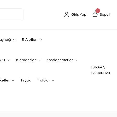
Giriş Yap
Sepet
Kaynağı
El Aletleri
GBT
Klemensler
Kondansatörler
!!SİPARİŞ
HAKKINDA!!
ketler
Tiryak
Trafolar