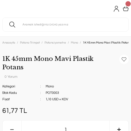
Anasayfa
Potans-Trimpot
Potansiyometre
Mono
1K 45mm Mono Mavi Plastik Potans
1K 45mm Mono Mavi Plastik
Potans
0 Yorum
Kategori
Mono
Stok Kodu
POT0003
Fiyat
1,10 USD + KDV
61,77 TL