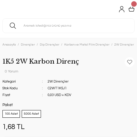
Anasayfa
Dirençler
Dip Dirençler
Karbon ve Metal Film Dirençler
2W Dirençler
1K5 2W Karbon Direnç
0 Yorum
Kategori
2W Dirençler
Stok Kodu
C2WT1K5J1
Fiyat
0,03 USD + KDV
Paket
100 Adet
5000 Adet
1,68 TL