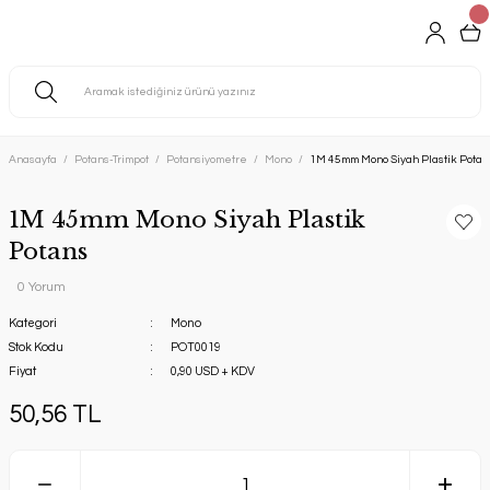
Anasayfa
Potans-Trimpot
Potansiyometre
Mono
1M 45mm Mono Siyah Plastik Potan
1M 45mm Mono Siyah Plastik
Potans
0 Yorum
Kategori
Mono
Stok Kodu
POT0019
Fiyat
0,90 USD + KDV
50,56 TL