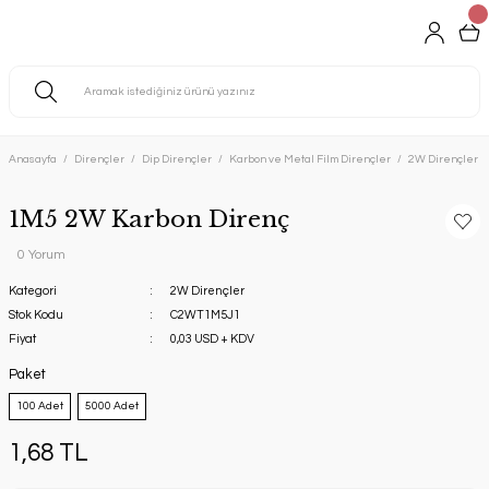
Anasayfa
Dirençler
Dip Dirençler
Karbon ve Metal Film Dirençler
2W Dirençler
1M5 2W Karbon Direnç
0 Yorum
Kategori
2W Dirençler
Stok Kodu
C2WT1M5J1
Fiyat
0,03 USD + KDV
Paket
100 Adet
5000 Adet
1,68 TL