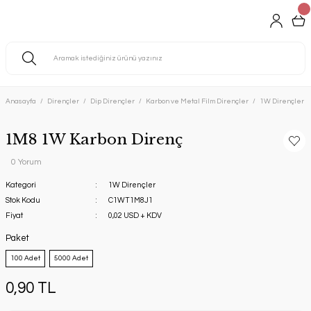
Anasayfa
Dirençler
Dip Dirençler
Karbon ve Metal Film Dirençler
1W Dirençler
1M8 1W Karbon Direnç
0 Yorum
Kategori
1W Dirençler
Stok Kodu
C1WT1M8J1
Fiyat
0,02 USD + KDV
Paket
100 Adet
5000 Adet
0,90 TL