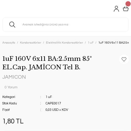
Anasayfa
Kondansatörler
Elektrolitik Kondansatörler
1 uF
1uF 160V 6x11 BA:2.5mm
1uF 160V 6x11 BA:2.5mm 85°
EL.Cap. JAMİCON Tel B.
JAMICON
0 Yorum
Kategori
1 uF
Stok Kodu
CAPE0017
Fiyat
0,03 USD + KDV
1,80 TL