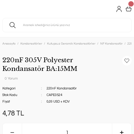
Anasayfa
Kondansatörler
Kutupsuz Seramik Kondansatörler
NF Kondansatör
220n
220nF 305V Polyester
Kondansatör BA:15MM
0 Yorum
Kategori
220nF Kondansatör
Stok Kodu
CAPE0524
Fiyat
0,09 USD + KDV
4,78 TL