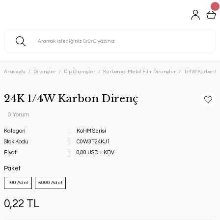
Anasayfa
Dirençler
Dip Dirençler
Karbon ve Metal Film Dirençler
1/4W Karbon Di
24K 1/4W Karbon Direnç
0 Yorum
Kategori
KoHM Serisi
Stok Kodu
C0W3T24KJ1
Fiyat
0,00 USD + KDV
Paket
100 Adet
5000 Adet
0,22 TL