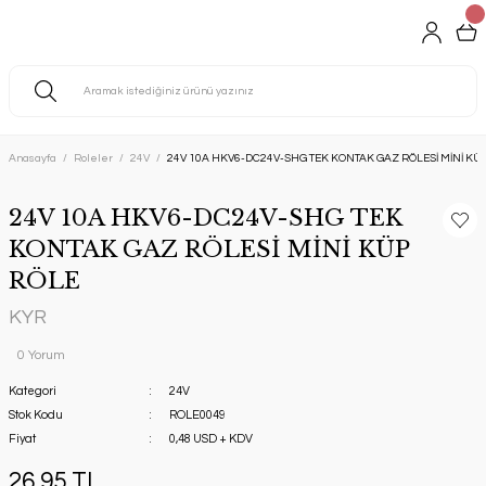
Anasayfa
Roleler
24V
24V 10A HKV6-DC24V-SHG TEK KONTAK GAZ RÖLESİ MİNİ KÜ
24V 10A HKV6-DC24V-SHG TEK
KONTAK GAZ RÖLESİ MİNİ KÜP
RÖLE
KYR
0 Yorum
Kategori
24V
Stok Kodu
ROLE0049
Fiyat
0,48 USD + KDV
26,95 TL