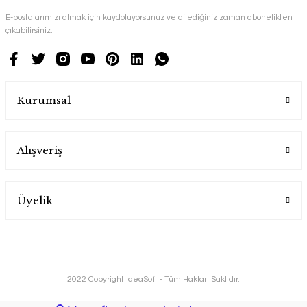
E-postalarımızı almak için kaydoluyorsunuz ve dilediğiniz zaman abonelikten
çıkabilirsiniz.
Kurumsal
Alışveriş
Üyelik
2022 Copyright IdeaSoft - Tüm Hakları Saklıdır.