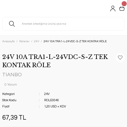
Anasayfa
Roleler
24V
24V 10A TRA1-L-24VDC-S-Z TEK KONTAK RÖLE
24V 10A TRA1-L-24VDC-S-Z TEK
KONTAK RÖLE
TIANBO
0 Yorum
Kategori
24V
Stok Kodu
ROLE0040
Fiyat
1,20 USD + KDV
67,39 TL