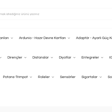
anları
Ardunio - Hazır Devre Kartları
Adaptör - Ayarlı Güç 
Dirençler
Distanslar
Diyotlar
Entegreler
I
Potans-Trimpot
Roleler
Sensörler
Sigortalar
So