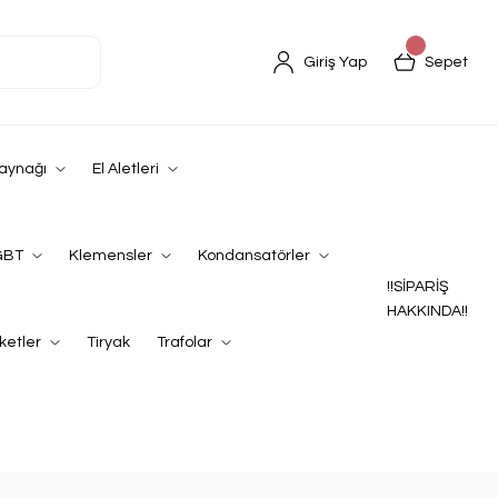
Giriş Yap
Sepet
Kaynağı
El Aletleri
GBT
Klemensler
Kondansatörler
!!SİPARİŞ
HAKKINDA!!
ketler
Tiryak
Trafolar