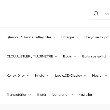
İşlemci - Mikrodenetleyiciler
Entegre
Havya ve Ekipm
ÖLÇÜ ALETLERİ, MULTIMETRE
Bobin
Buton ve switch
Konektörler
Kristal
Led-LCD-Display
Mosfet
Transistörler
Tristör
Varistörler
Yazıcılar