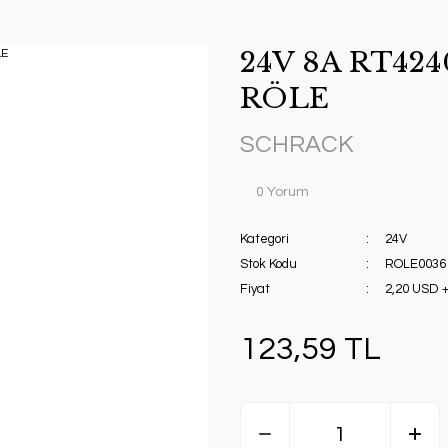
24V 8A RT42
RÖLE
SCHRACK
0 Yorum
Kategori
24V
Stok Kodu
ROLE0036
Fiyat
2,20 USD 
123,59 TL