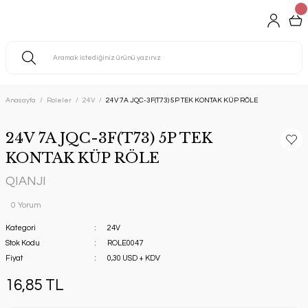
Anasayfa
Roleler
24V
24V 7A JQC-3F(T73) 5P TEK KONTAK KÜP RÖLE
24V 7A JQC-3F(T73) 5P TEK
KONTAK KÜP RÖLE
QIANJI
0 Yorum
Kategori
24V
Stok Kodu
ROLE0047
Fiyat
0,30 USD + KDV
16,85 TL