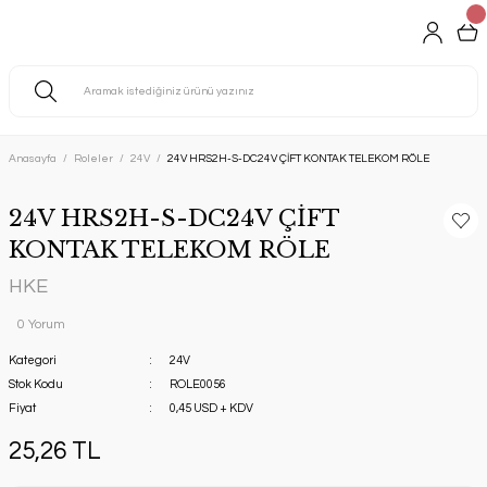
Anasayfa
Roleler
24V
24V HRS2H-S-DC24V ÇİFT KONTAK TELEKOM RÖLE
24V HRS2H-S-DC24V ÇİFT
KONTAK TELEKOM RÖLE
HKE
0 Yorum
Kategori
24V
Stok Kodu
ROLE0056
Fiyat
0,45 USD + KDV
25,26 TL