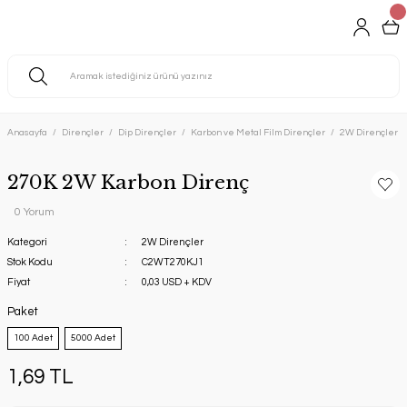
Anasayfa
Dirençler
Dip Dirençler
Karbon ve Metal Film Dirençler
2W Dirençler
270K 2W Karbon Direnç
0 Yorum
Kategori
2W Dirençler
Stok Kodu
C2WT270KJ1
Fiyat
0,03 USD + KDV
Paket
100 Adet
5000 Adet
1,69 TL