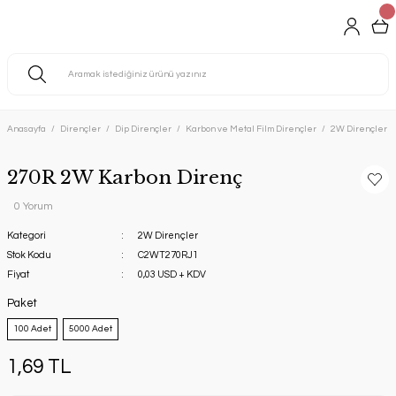
Anasayfa
Dirençler
Dip Dirençler
Karbon ve Metal Film Dirençler
2W Dirençler
270R 2W Karbon Direnç
0 Yorum
Kategori
2W Dirençler
Stok Kodu
C2WT270RJ1
Fiyat
0,03 USD + KDV
Paket
100 Adet
5000 Adet
1,69 TL