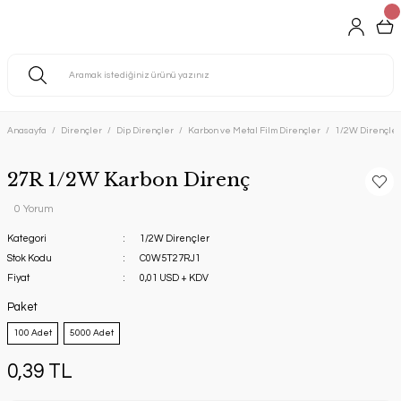
Anasayfa
Dirençler
Dip Dirençler
Karbon ve Metal Film Dirençler
1/2W Dirençler
27R 1/2W Karbon Direnç
0 Yorum
Kategori
1/2W Dirençler
Stok Kodu
C0W5T27RJ1
Fiyat
0,01 USD + KDV
Paket
100 Adet
5000 Adet
0,39 TL