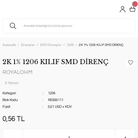
Anasayfa
Dirençler
SMD Dirençler
1206
2K 1% 1206 KILIF SMD DİRENÇ
2K 1% 1206 KILIF SMD DİRENÇ
ROYALOHM
0 Yorum
Kategori
1206
Stok Kodu
RESS0111
Fiyat
0,01 USD + KDV
0,56 TL