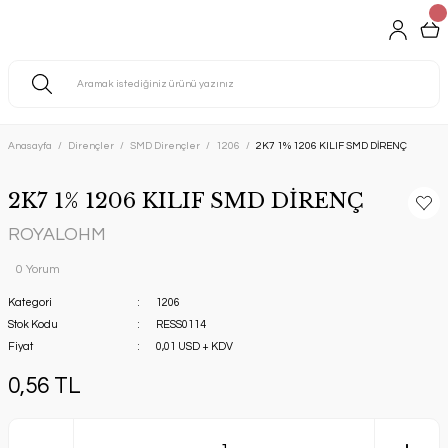
Anasayfa
Dirençler
SMD Dirençler
1206
2K7 1% 1206 KILIF SMD DİRENÇ
2K7 1% 1206 KILIF SMD DİRENÇ
ROYALOHM
0 Yorum
Kategori
1206
Stok Kodu
RESS0114
Fiyat
0,01 USD + KDV
0,56 TL