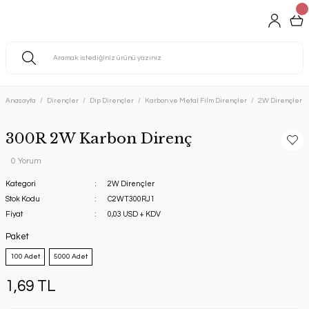
Anasayfa
Dirençler
Dip Dirençler
Karbon ve Metal Film Dirençler
2W Dirençler
300R 2W Karbon Direnç
0 Yorum
Kategori
2W Dirençler
Stok Kodu
C2WT300RJ1
Fiyat
0,03 USD + KDV
Paket
100 Adet
5000 Adet
1,69 TL