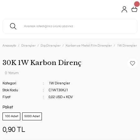
Anasayfa
Dirençler
Dip Dirençler
Karbon ve Metal Film Dirençler
1W Dirençler
30K 1W Karbon Direnç
0 Yorum
Kategori
1W Dirençler
Stok Kodu
C1WT30KJ1
Fiyat
0,02 USD + KDV
Paket
100 Adet
5000 Adet
0,90 TL