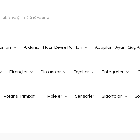
anları
Ardunio - Hazır Devre Kartları
Adaptör - Ayarlı Güç 
Dirençler
Distanslar
Diyotlar
Entegreler
I
Potans-Trimpot
Roleler
Sensörler
Sigortalar
So