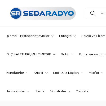
İşlemci - Mikrodenetleyiciler
Entegre
Havya ve Ekipm
ÖLÇÜ ALETLERİ, MULTIMETRE
Bobin
Buton ve switch
Konektörler
Kristal
Led-LCD-Display
Mosfet
Transistörler
Tristör
Varistörler
Yazıcılar