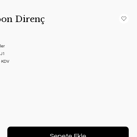
on Direnç
ler
J1
+ KDV
Sepete Ekle