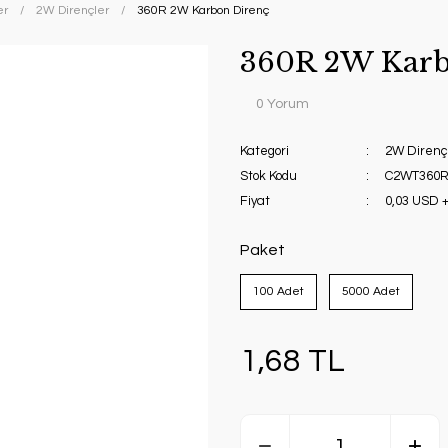
er
2W Dirençler
360R 2W Karbon Direnç
360R 2W Karb
0 Yorum
Kategori
2W Direnç
Stok Kodu
C2WT360R
Fiyat
0,03 USD 
Paket
100 Adet
5000 Adet
1,68 TL