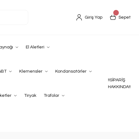
Giriş Yap
Sepet
Kaynağı
El Aletleri
GBT
Klemensler
Kondansatörler
!!SİPARİŞ
HAKKINDA!!
ketler
Tiryak
Trafolar