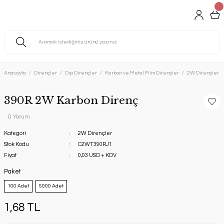
Anasayfa
Dirençler
Dip Dirençler
Karbon ve Metal Film Dirençler
2W Dirençler
390R 2W Karbon Direnç
0 Yorum
Kategori
2W Dirençler
Stok Kodu
C2WT390RJ1
Fiyat
0,03 USD + KDV
Paket
100 Adet
5000 Adet
1,68 TL