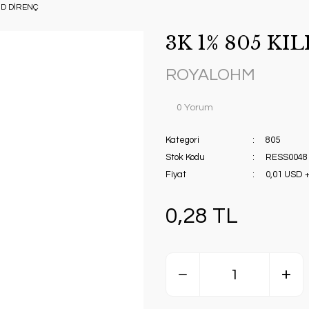
MD DİRENÇ
3K 1% 805 KI
ROYALOHM
0 Yorum
Kategori
805
Stok Kodu
RESS0048
Fiyat
0,01 USD 
0,28 TL