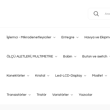
İşlemci - Mikrodenetleyiciler
Entegre
Havya ve Ekipm
ÖLÇÜ ALETLERİ, MULTIMETRE
Bobin
Buton ve switch
Konektörler
Kristal
Led-LCD-Display
Mosfet
Transistörler
Tristör
Varistörler
Yazıcılar