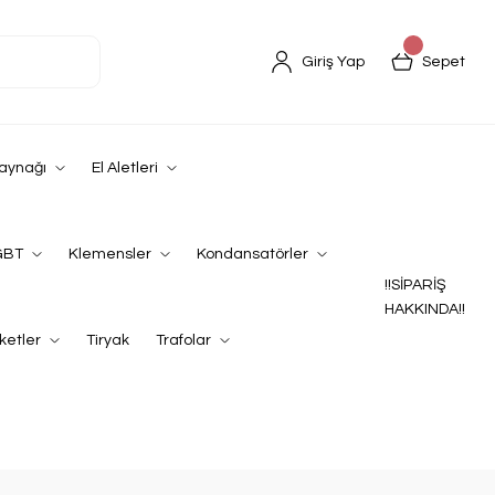
Giriş Yap
Sepet
Kaynağı
El Aletleri
GBT
Klemensler
Kondansatörler
!!SİPARİŞ
HAKKINDA!!
ketler
Tiryak
Trafolar