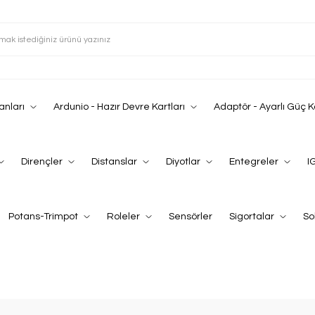
anları
Ardunio - Hazır Devre Kartları
Adaptör - Ayarlı Güç 
Dirençler
Distanslar
Diyotlar
Entegreler
I
Potans-Trimpot
Roleler
Sensörler
Sigortalar
So