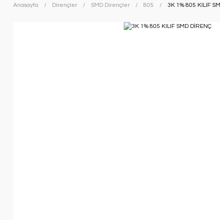
Anasayfa
Dirençler
SMD Dirençler
805
3K 1% 805 KILIF S