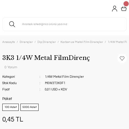
Anasayfa
Dirençler
Dip Dirençler
Karbon ve Metal Film Dirençler
1/4W Metal Fil
3K3 1/4W Metal FilmDirenç
0 Yorum
Kategori
1/4W Metal Film Dirençler
Stok Kodu
M0W3T3K3F1
Fiyat
0,01 USD + KDV
Paket
100 Adet
5000 Adet
0,45 TL