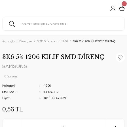
Anasayfa
Dirençler
SMD Dirençler
1206
3K6 5% 1206 KILIF SMD DİRENÇ
3K6 5% 1206 KILIF SMD DİRENÇ
SAMSUNG
0 Yorum
Kategori
1206
Stok Kodu
RESS0117
Fiyat
0,01 USD + KDV
0,56 TL