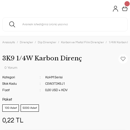
Anasayfa
Dirençler
Dip Dirençler
Karbon ve Metal Film Dirençler
1/4W Karbon Di
3K9 1/4W Karbon Direnç
0 Yorum
Kategori
KoHM Serisi
Stok Kodu
C0W3T3K9J1
Fiyat
0,00 USD + KDV
Paket
100 Adet
5000 Adet
0,22 TL