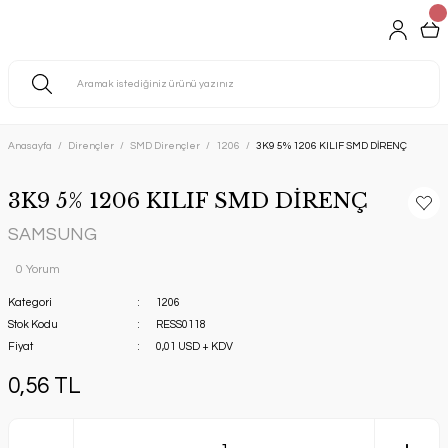
Anasayfa
Dirençler
SMD Dirençler
1206
3K9 5% 1206 KILIF SMD DİRENÇ
3K9 5% 1206 KILIF SMD DİRENÇ
SAMSUNG
0 Yorum
Kategori
1206
Stok Kodu
RESS0118
Fiyat
0,01 USD + KDV
0,56 TL