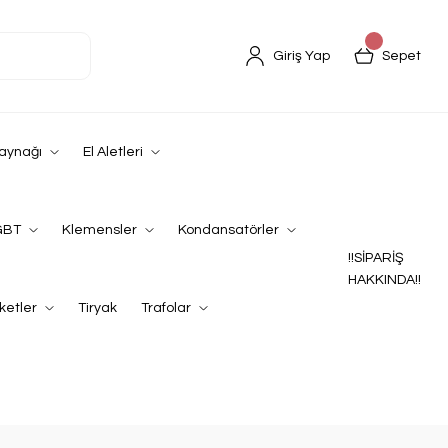
Giriş Yap
Sepet
Kaynağı
El Aletleri
GBT
Klemensler
Kondansatörler
!!SİPARİŞ
HAKKINDA!!
ketler
Tiryak
Trafolar