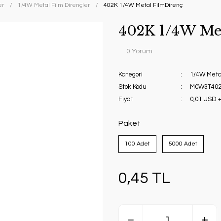
er
1/4W Metal Film Dirençler
402K 1/4W Metal FilmDirenç
402K 1/4W Me
0 Yorum
Kategori
1/4W Metal
Stok Kodu
M0W3T40
Fiyat
0,01 USD 
Paket
100 Adet
5000 Adet
0,45 TL