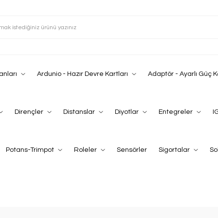
anları
Ardunio - Hazır Devre Kartları
Adaptör - Ayarlı Güç 
Dirençler
Distanslar
Diyotlar
Entegreler
I
Potans-Trimpot
Roleler
Sensörler
Sigortalar
So