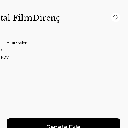
tal FilmDirenç
 Film Dirençler
2KF1
+ KDV
Sepete Ekle