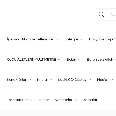
İşlemci - Mikrodenetleyiciler
Entegre
Havya ve Ekipm
ÖLÇÜ ALETLERİ, MULTIMETRE
Bobin
Buton ve switch
Konektörler
Kristal
Led-LCD-Display
Mosfet
Transistörler
Tristör
Varistörler
Yazıcılar