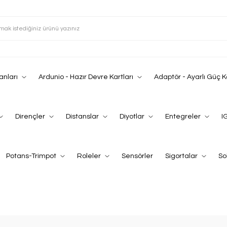
anları
Ardunio - Hazır Devre Kartları
Adaptör - Ayarlı Güç 
Dirençler
Distanslar
Diyotlar
Entegreler
I
Potans-Trimpot
Roleler
Sensörler
Sigortalar
So