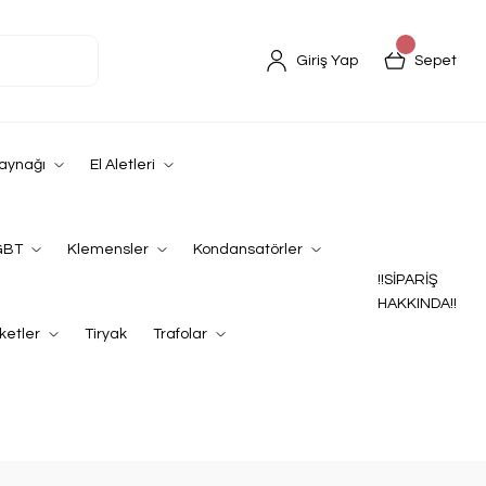
Giriş Yap
Sepet
Kaynağı
El Aletleri
GBT
Klemensler
Kondansatörler
!!SİPARİŞ
HAKKINDA!!
ketler
Tiryak
Trafolar