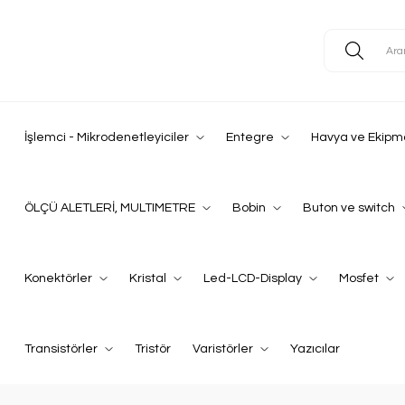
İşlemci - Mikrodenetleyiciler
Entegre
Havya ve Ekipm
ÖLÇÜ ALETLERİ, MULTIMETRE
Bobin
Buton ve switch
Konektörler
Kristal
Led-LCD-Display
Mosfet
Transistörler
Tristör
Varistörler
Yazıcılar