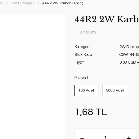
er
2W Dirençler
44R2 2W Karbon Direnç
44R2 2W Karb
0 Yorum
Kategori
2W Direnç
Stok Kodu
C2WT44R2
Fiyat
0,03 USD 
Paket
100 Adet
5000 Adet
1,68 TL