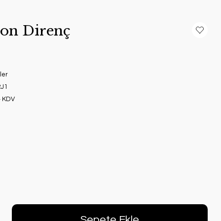
on Direnç
ler
J1
+ KDV
Sepete Ekle