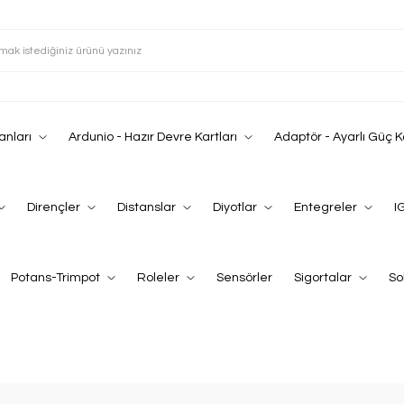
anları
Ardunio - Hazır Devre Kartları
Adaptör - Ayarlı Güç 
Dirençler
Distanslar
Diyotlar
Entegreler
I
Potans-Trimpot
Roleler
Sensörler
Sigortalar
So