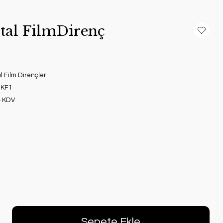
tal FilmDirenç
 Film Dirençler
9KF1
+ KDV
Sepete Ekle