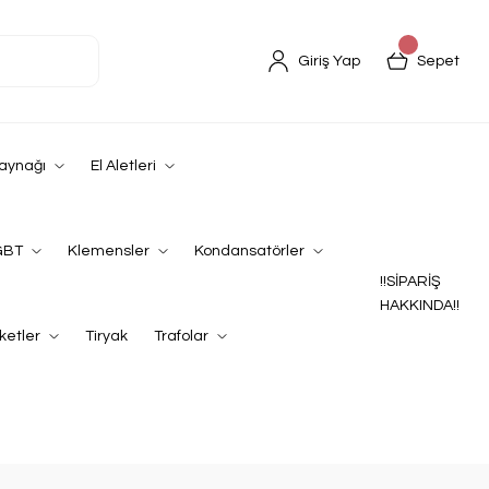
Giriş Yap
Sepet
Kaynağı
El Aletleri
GBT
Klemensler
Kondansatörler
!!SİPARİŞ
HAKKINDA!!
ketler
Tiryak
Trafolar