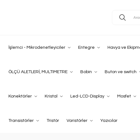
İşlemci - Mikrodenetleyiciler
Entegre
Havya ve Ekipm
ÖLÇÜ ALETLERİ, MULTIMETRE
Bobin
Buton ve switch
Konektörler
Kristal
Led-LCD-Display
Mosfet
Transistörler
Tristör
Varistörler
Yazıcılar