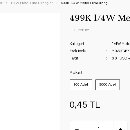
er
1/4W Metal Film Dirençler
499K 1/4W Metal FilmDirenç
499K 1/4W Me
0 Yorum
Kategori
1/4W Metal
Stok Kodu
M0W3T49
Fiyat
0,01 USD 
Paket
100 Adet
5000 Adet
0,45 TL