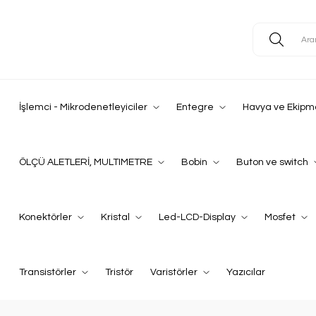
İşlemci - Mikrodenetleyiciler
Entegre
Havya ve Ekipm
ÖLÇÜ ALETLERİ, MULTIMETRE
Bobin
Buton ve switch
Konektörler
Kristal
Led-LCD-Display
Mosfet
Transistörler
Tristör
Varistörler
Yazıcılar