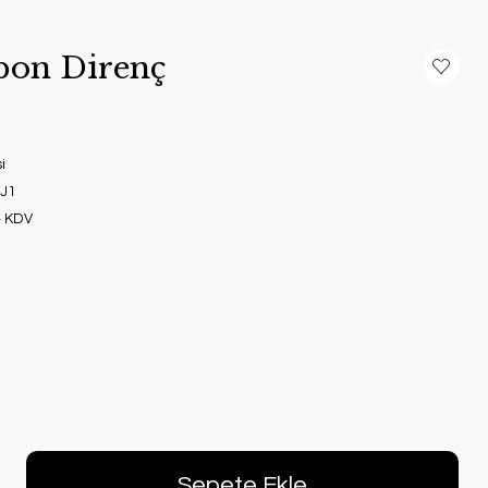
bon Direnç
i
J1
+ KDV
Sepete Ekle