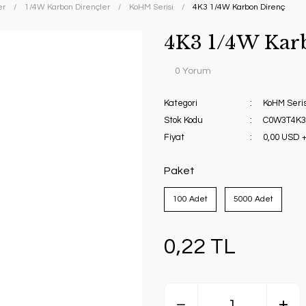
er
1/4W Karbon Dirençler
KoHM Serisi
4K3 1/4W Karbon Direnç
4K3 1/4W Kar
0 Yorum
Kategori
KoHM Seris
Stok Kodu
C0W3T4K3
Fiyat
0,00 USD 
Paket
100 Adet
5000 Adet
0,22 TL