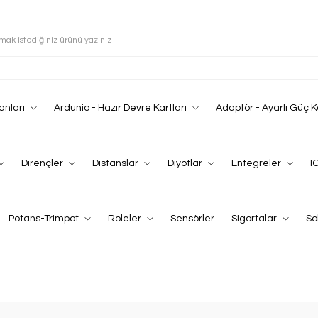
anları
Ardunio - Hazır Devre Kartları
Adaptör - Ayarlı Güç 
Dirençler
Distanslar
Diyotlar
Entegreler
I
Potans-Trimpot
Roleler
Sensörler
Sigortalar
So