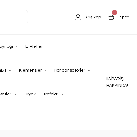
Giriş Yap
Sepet
Kaynağı
El Aletleri
GBT
Klemensler
Kondansatörler
!!SİPARİŞ
HAKKINDA!!
ketler
Tiryak
Trafolar