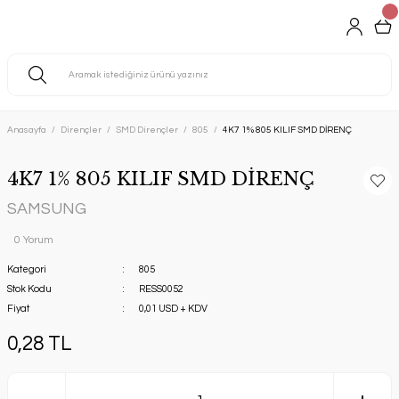
Anasayfa
Dirençler
SMD Dirençler
805
4K7 1% 805 KILIF SMD DİRENÇ
4K7 1% 805 KILIF SMD DİRENÇ
SAMSUNG
0 Yorum
Kategori
805
Stok Kodu
RESS0052
Fiyat
0,01 USD + KDV
0,28 TL